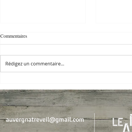
Commentaires
A venir ...
Rédigez un commentaire...
Dim 7 juin : 
à Boissise-le
auvergnatreveil@gmail.com